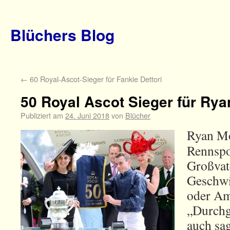
Blüchers Blog
←
60 Royal-Ascot-Sieger für Fankie Dettori
50 Royal Ascot Sieger für Ry
Publiziert am
24. Juni 2018
von
Blücher
Ryan Mo
Rennspo
Großvate
Geschwis
oder Am
„Durchg
auch sa