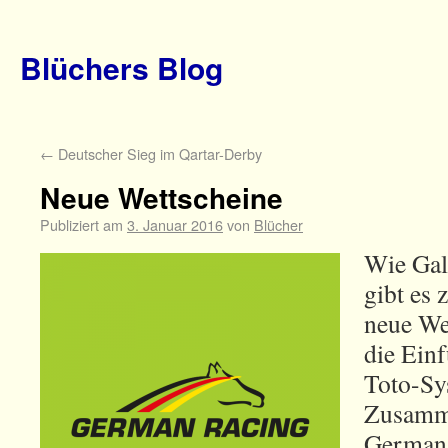
Blüchers Blog
←
Deutscher Sieg im Qartar-Derby
Neue Wettscheine
Publiziert am
3. Januar 2016
von
Blücher
Wie Gal
gibt es
neue We
die Ein
Toto-Sys
Zusamm
German