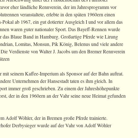
 zuvor eher ländliche Rennverein, der im Jahresprogramm vor
trennen veranstaltete, erlebte in den späten 1960ern einen
Pokal ab 1967, ein gut dotierter Ausgleich I und vor allem das
nen waren guter nationaler Sport. Das Bayeff-Rennen wurde
ür das Blaue Band in Hamburg. Großartige Pferde wie Lirung
ondrian, Lomitas, Monsun, Pik König, Belenus und viele andere
y. Die Verdienste von Walter J. Jacobs um den Bremer Rennverein
ätzen
er mit seinem Kaffee-Imperium als Sponsor auf der Bahn auftrat.
dere Unternehmen der Hansestadt taten es ihm gleich. In
ort immer groß geschrieben. Zu einem der Jahreshöhepunkte
orst, der in den 1960ern an der Vahr seine neue Heimat gefunden
lem Adolf Wöhler, der in Bremen große Pferde trainierte.
rhofer Derbysieger wurde auf der Vahr von Adolf Wöhler