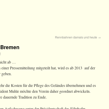
Rennbahnen damals und heute
→
n Bremen
r
nicht ab …
einer Pressemitteilung mitgeteilt hat, wird es ab 2013 auf der
 geben.
 mehr die Kosten für die Pflege des Geländes übernehmen und es
äsident Muhle möchte den Verein daher geordnet abwickeln.
e dauernde Tradition zu Ende.
en Aufschwung unter der Präsidentschaft des Fährhofer