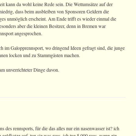
eit kann da wohl keine Rede sein. Die Wettumsätze auf der
iedrig, dass beim ausbleiben von Sponsoren Geldern die
es unmöglich erscheint. Am Ende trifft es wieder einmal die
esonders aber die kleinen Besitzer, denn in Bremen war
nnsport angesprochen.
ch im Galopprennsport, wo dringend Ideen gefragt sind, die junge
hnen locken und zu Stammgästen machen.
sam unverrichteter Dinge davon.
ns des rennsports, für die das alles nur ein nasenwasser ist? ich
 geldkatze auf, tun sie was raus. ich tue 5.000 raus, wenn ein