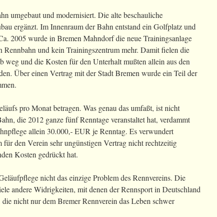
hn umgebaut und modernisiert. Die alte beschauliche
bau ergänzt. Im Innenraum der Bahn entstand ein Golfplatz und
. Ca. 2005 wurde in Bremen Mahndorf die neue Trainingsanlage
 Rennbahn und kein Trainingszentrum mehr. Damit fielen die
 weg und die Kosten für den Unterhalt mußten allein aus den
den. Über einen Vertrag mit der Stadt Bremen wurde ein Teil der
mmen.
eläufs pro Monat betragen. Was genau das umfaßt, ist nicht
e Bahn, die 2012 ganze fünf Renntage veranstaltet hat, verdammt
ahnpflege allein 30.000,- EUR je Renntag. Es verwundert
 für den Verein sehr ungünstigen Vertrag nicht rechtzeitig
enden Kosten gedrückt hat.
 Geläufpflege nicht das einzige Problem des Rennvereins. Die
le andere Widrigkeiten, mit denen der Rennsport in Deutschland
n, die nicht nur dem Bremer Rennverein das Leben schwer