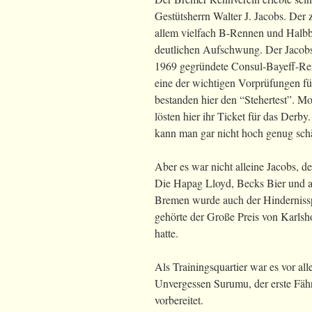
Gestütsherrn Walter J. Jacobs. Der
allem vielfach B-Rennen und Halbblu
deutlichen Aufschwung. Der Jacobs-
1969 gegründete Consul-Bayeff-Ren
eine der wichtigen Vorprüfungen f
bestanden hier den “Stehertest”. M
lösten hier ihr Ticket für das Derb
kann man gar nicht hoch genug sch
Aber es war nicht alleine Jacobs, d
Die Hapag Lloyd, Becks Bier und an
Bremen wurde auch der Hindernissp
gehörte der Große Preis von Karlsh
hatte.
Als Trainingsquartier war es vor al
Unvergessen Surumu, der erste Fäh
vorbereitet.