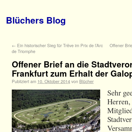
Blüchers Blog
←
Ein historischer Sieg für Trêve im Prix de l’Arc
Offener Bri
de Triomphe
Offener Brief an die Stadtver
Frankfurt zum Erhalt der Gal
Publiziert am
10. Oktober 2014
von
Blücher
Sehr ge
Herren,
Mitglied
Stadtve
Versamm