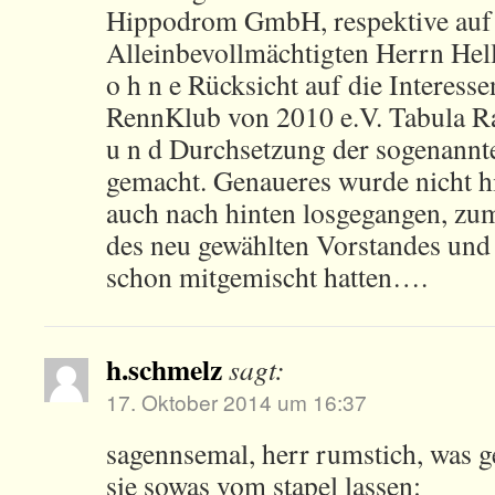
Hippodrom GmbH, respektive auf 
Alleinbevollmächtigten Herrn Hel
o h n e Rücksicht auf die Interess
RennKlub von 2010 e.V. Tabula Ra
u n d Durchsetzung der sogenannt
gemacht. Genaueres wurde nicht hi
auch nach hinten losgegangen, zum
des neu gewählten Vorstandes und B
schon mitgemischt hatten….
h.schmelz
sagt:
17. Oktober 2014 um 16:37
sagennsemal, herr rumstich, was g
sie sowas vom stapel lassen: