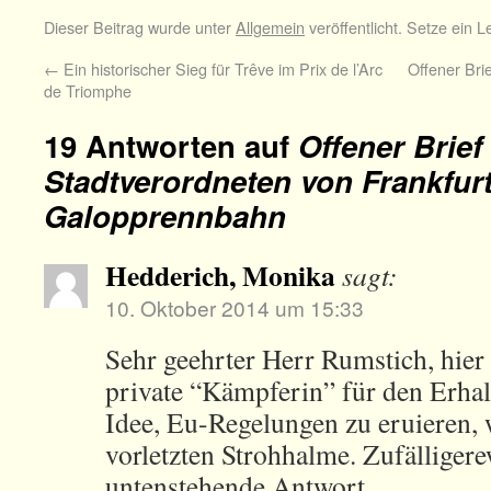
Dieser Beitrag wurde unter
Allgemein
veröffentlicht. Setze ein 
←
Ein historischer Sieg für Trêve im Prix de l’Arc
Offener Bri
de Triomphe
19 Antworten auf
Offener Brief
Stadtverordneten von Frankfurt
Galopprennbahn
Hedderich, Monika
sagt:
10. Oktober 2014 um 15:33
Sehr geehrter Herr Rumstich, hier
private “Kämpferin” für den Erha
Idee, Eu-Regelungen zu eruieren, 
vorletzten Strohhalme. Zufälliger
untenstehende Antwort.