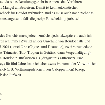
tet, dass das Berufungsgericht in Amiens das Verfahren
aus Mangel an Beweisen. Damit ist kein automatischer
scheck für Boudot verbunden, und es muss auch noch nicht das
nstange sein, falls die jetzige Entscheidung juristisch
des Gerichts muss jedoch zunächst jeder akzeptieren, auch ich.
weil ich immer Zweifel an der Unschuld von Boudot hatte und
d 2021), zwei Orte (Cagnes und Deauville), zwei verschiedene
es Tatmuster (K.o.-Tropfen in Getränk, dann Vergewaltigung).
Boudot in Turfkreisen als „dragueur“ (Aufreißer). Eine
eys für fünf Jahre finde ich aber exzessiv, zumal der Vorwurf sich
trieb (z.B. Wettmanipulationen von Galopprennen) bezog,
b der Turfwelt.
t:
57