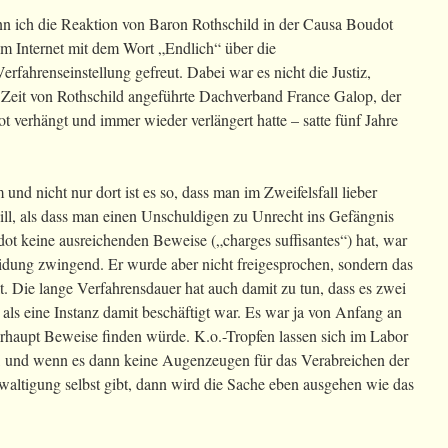
nn ich die Reaktion von Baron Rothschild in der Causa Boudot
 im Internet mit dem Wort „Endlich“ über die
rfahrenseinstellung gefreut. Dabei war es nicht die Justiz,
r Zeit von Rothschild angeführte Dachverband France Galop, der
t verhängt und immer wieder verlängert hatte – satte fünf Jahre
nd nicht nur dort ist es so, dass man im Zweifelsfall lieber
will, als dass man einen Unschuldigen zu Unrecht ins Gefängnis
ot keine ausreichenden Beweise („charges suffisantes“) hat, war
eidung zwingend. Er wurde aber nicht freigesprochen, sondern das
t. Die lange Verfahrensdauer hat auch damit zu tun, dass es zwei
als eine Instanz damit beschäftigt war. Es war ja von Anfang an
erhaupt Beweise finden würde. K.o.-Tropfen lassen sich im Labor
, und wenn es dann keine Augenzeugen für das Verabreichen der
waltigung selbst gibt, dann wird die Sache eben ausgehen wie das