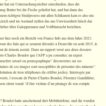
ier hat ein Untersuchungsrichter entschieden, dass die
nug Butter bei die Fische geliefert hat, und hat dann das
inem richtigen Strafprozess mit allen Schikanen kam es also nie.
eich und im Ausland stellen das aus Unwissenheit falsch dar.
 lieber über Galopprennen und Vollblutzucht berichten.
er hier noch ein Bericht von France Info aus dem Jahre 2021:
pour des faits qui se seraient déroulés à Deauville en août 2015, le
atut de témoin assisté. Dans un rapport versé aux deux dossiers
ierre-Charles Boudot que l’AFP a pu consulter, un expert
ractère sexuel ou pornographique” découvertes sur ses
taines de ces images sont susceptibles de présenter des mineurs”.
loitation de trois téléphones du célèbre jockey. Interrogée par
uverts, l’avocate de Pierre-Charles Boudot, Florence Gaudillière,
son client venait “d’être victime d’un piratage de son compte
 Boudot hatte anscheinend drei Mobiltelefone, und die wurden