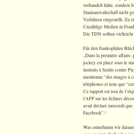
verhandelt hätte, sondern h
Staatsanwaltschaft nicht ge
Verfahren eingestellt. Zu e
Unzählige Medien in Frankr
Die TDN sollten vielleicht
Für den frankophilen Blüch
„Dans la première affaire, 
jockey est placé sous le st
instruits à Senlis contre P
mentionne “des images à ca
téléphones et note que “cer
Ce rapport est issu de l’exp
l’AFP sur les fichiers déco
avait déclaré mercredi que 
Facebook”.“
Was entnehmen wir daraus?