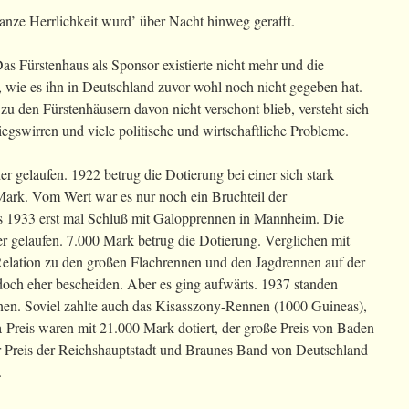
nze Herrlichkeit wurd’ über Nacht hinweg gerafft.
s Fürstenhaus als Sponsor existierte nicht mehr und die
, wie es ihn in Deutschland zuvor wohl noch nicht gegeben hat.
u den Fürstenhäusern davon nicht verschont blieb, versteht sich
egswirren und viele politische und wirtschaftliche Probleme.
 gelaufen. 1922 betrug die Dotierung bei einer sich stark
Mark. Vom Wert war es nur noch ein Bruchteil der
s 1933 erst mal Schluß mit Galopprennen in Mannheim. Die
 gelaufen. 7.000 Mark betrug die Dotierung. Verglichen mit
 Relation zu den großen Flachrennen und den Jagdrennen auf der
doch eher bescheiden. Aber es ging aufwärts. 1937 standen
n. Soviel zahlte auch das Kisasszony-Rennen (1000 Guineas),
Preis waren mit 21.000 Mark dotiert, der große Preis von Baden
 Preis der Reichshauptstadt und Braunes Band von Deutschland
.