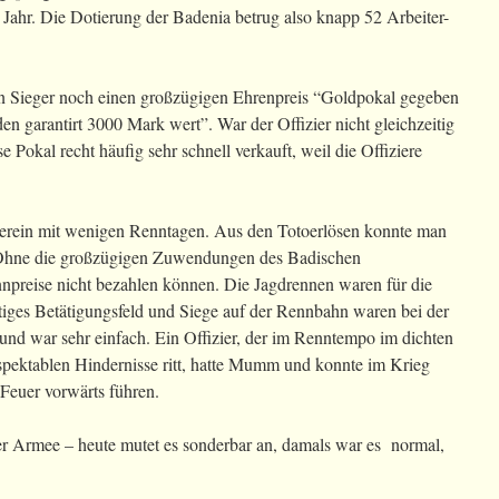
ahr. Die Dotierung der Badenia betrug also knapp 52 Arbeiter-
n Sieger noch einen großzügigen Ehrenpreis “Goldpokal gegeben
garantirt 3000 Mark wert”. War der Offizier nicht gleichzeitig
e Pokal recht häufig sehr schnell verkauft, weil die Offiziere
erein mit wenigen Renntagen. Aus den Totoerlösen konnte man
. Ohne die großzügigen Zuwendungen des Badischen
npreise nicht bezahlen können. Die Jagdrennen waren für die
htiges Betätigungsfeld und Siege auf der Rennbahn waren bei der
rund war sehr einfach. Ein Offizier, der im Renntempo im dichten
spektablen Hindernisse ritt, hatte Mumm und konnte im Krieg
 Feuer vorwärts führen.
er Armee – heute mutet es sonderbar an, damals war es normal,