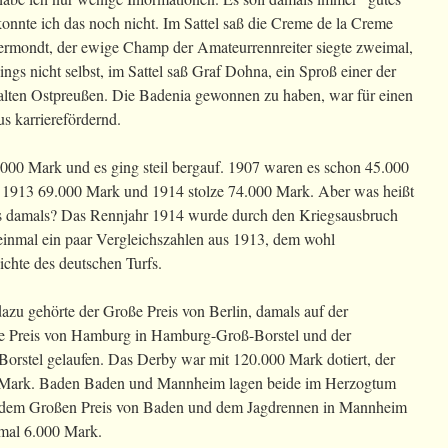
onnte ich das noch nicht. Im Sattel saß die Creme de la Creme
uermondt, der ewige Champ der Amateurrennreiter siegte zweimal,
dings nicht selbst, im Sattel saß Graf Dohna, ein Sproß einer der
alten Ostpreußen. Die Badenia gewonnen zu haben, war für einen
s karrierefördernd.
000 Mark und es ging steil bergauf. 1907 waren es schon 45.000
 1913 69.000 Mark und 1914 stolze 74.000 Mark. Aber was heißt
das damals? Das Rennjahr 1914 wurde durch den Kriegsausbruch
einmal ein paar Vergleichszahlen aus 1913, dem wohl
ichte des deutschen Turfs.
azu gehörte der Große Preis von Berlin, damals auf der
e Preis von Hamburg in Hamburg-Groß-Borstel und der
orstel gelaufen. Das Derby war mit 120.000 Mark dotiert, der
0 Mark. Baden Baden und Mannheim lagen beide im Herzogtum
dem Großen Preis von Baden und dem Jagdrennen in Mannheim
nmal 6.000 Mark.