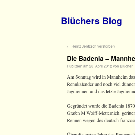
Blüchers Blog
←
Heinz Jentzsch verstorben
Die Badenia – Mannhei
Publiziert am
28. April 2012
von
Blücher
Am Sonntag wird in Mannheim das 
Rennkalender und noch viel dünnere
Jagdrennen und das letzte Jagdrenne
Gegründet wurde die Badenia 1870 a
Grafen M Wolff-Metternich, geritte
Rennen wegen des deutsch-französi
Über die ersten Jahre des Rennens 