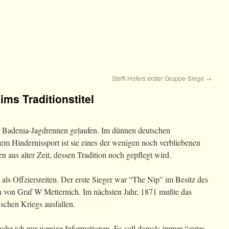
Steffi Hofers erster Gruppe-Siege
→
ms Traditionstitel
Badenia-Jagdrennen gelaufen. Im dünnen deutschen
m Hindernissport ist sie eines der wenigen noch verbliebenen
n aus alter Zeit, dessen Tradition noch gepflegt wird.
ls Offziersreiten. Der erste Sieger war “The Nip” im Besitz des
n von Graf W Metternich. Im nächsten Jahr, 1871 mußte das
schen Kriegs ausfallen.
habe ich nur wenige Informationen. Es soll damals immer “gutes